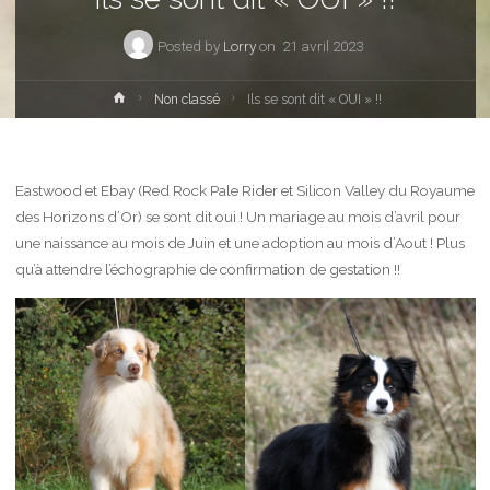
Posted by
Lorry
on
21 avril 2023
Home
Non classé
Ils se sont dit « OUI » !!
Eastwood et Ebay (Red Rock Pale Rider et Silicon Valley du Royaume
des Horizons d’Or) se sont dit oui ! Un mariage au mois d’avril pour
une naissance au mois de Juin et une adoption au mois d’Aout ! Plus
qu’à attendre l’échographie de confirmation de gestation !!