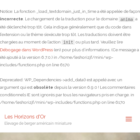
Notice
: La fonction _load_textdomain_just_in_time a été appelée de façon
incorrecte
. Le chargement de la traduction pour le domaine
a
anima
été déclenché trop tôt. Cela indique généralement que du code dans
l’extension ou le thème s’exécute trop tôt. Les traductions doivent être
chargées au moment de l’action
ou plus tard. Veuillez lire
init
Débogage dans WordPress
(en) pour plus d’informations. (Ce message a
été ajouté à la version 6.7.0.) in
/home/leshorizjf/mini/wp-
includes/functions.php
on line
6170
Deprecated
: WP_Dependencies->add_data() est appelé avec un
argument qui est
obsolète
depuis la version 6.9.0 ! Les commentaires
conditionnels IE sont ignorés par tous les navigateurs pris en charge. in
/home/leshorizjf/mini/wp-includes/functions.php
on line
6170
Les Horizons d'Or
Elevage de berger américain miniature