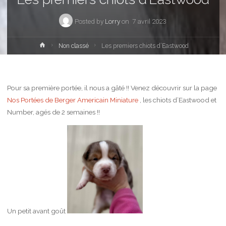
Posted by
Lorry
on
7 avril 2023
Home
Non classé
Les premiers chiots d’Eastwood
Pour sa première portée, il nous a gâté !! Venez découvrir sur la page
Nos Portées de Berger Americain Miniature
, les chiots d’Eastwood et
Number, agés de 2 semaines !!
Un petit avant goût