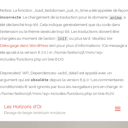
Notice
: La fonction _load_textdomain_just_in_time a été appelée de façon
incorrecte
. Le chargement de la traduction pour le domaine
a
anima
été déclenché trop tôt. Cela indique généralement que du code dans
l’extension ou le thème s’exécute trop tôt. Les traductions doivent être
chargées au moment de l’action
ou plus tard. Veuillez lire
init
Débogage dans WordPress
(en) pour plus d’informations. (Ce message a
été ajouté à la version 6.7.0.) in
/home/leshorizjf/mini/wp-
includes/functions.php
on line
6170
Deprecated
: WP_Dependencies->add_data() est appelé avec un
argument qui est
obsolète
depuis la version 6.9.0 ! Les commentaires
conditionnels IE sont ignorés par tous les navigateurs pris en charge. in
/home/leshorizjf/mini/wp-includes/functions.php
on line
6170
Les Horizons d'Or
Elevage de berger américain miniature