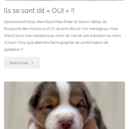
Ils se sont dit « OUI » !!
Eastwood et Ebay (Red Rock Pale Rider et Silicon Valley du
Royaume des Horizons d’Or) se sont dit oui ! Un mariage au mois
d’avril pour une naissance au mois de Juin et une adoption au mois
d’Aout ! Plus qu’à attendre l’échographie de confirmation de
gestation !!
"Ils
Read more
se
sont
dit
« OUI »
!!"