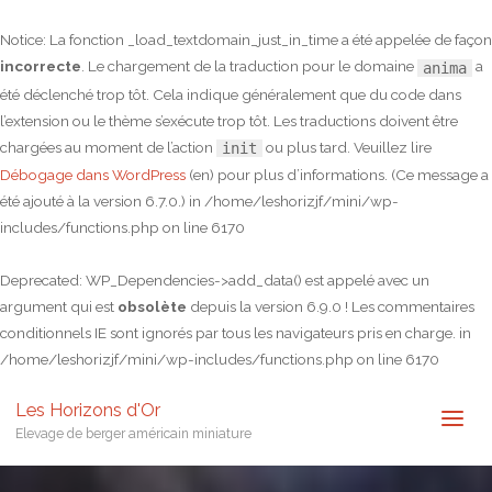
Notice
: La fonction _load_textdomain_just_in_time a été appelée de façon
incorrecte
. Le chargement de la traduction pour le domaine
a
anima
été déclenché trop tôt. Cela indique généralement que du code dans
l’extension ou le thème s’exécute trop tôt. Les traductions doivent être
chargées au moment de l’action
ou plus tard. Veuillez lire
init
Débogage dans WordPress
(en) pour plus d’informations. (Ce message a
été ajouté à la version 6.7.0.) in
/home/leshorizjf/mini/wp-
includes/functions.php
on line
6170
Deprecated
: WP_Dependencies->add_data() est appelé avec un
argument qui est
obsolète
depuis la version 6.9.0 ! Les commentaires
conditionnels IE sont ignorés par tous les navigateurs pris en charge. in
/home/leshorizjf/mini/wp-includes/functions.php
on line
6170
Les Horizons d'Or
Elevage de berger américain miniature