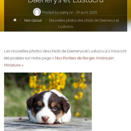
Posted by
Lorry
on
29 avril 2025
Home
Non classé
Nouvelles photos des chiots de Daenerys et
Lustucru
Les nouvelles photos des chiots de Daenerys et Lustucru à 1 mois ont
été postées sur notre page
« Nos Portées de Berger Américain
Miniature »