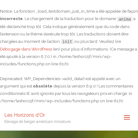
Notice
: La fonction _load_textdomain_just_in_time a été appelée de façon
incorrecte
. Le chargement de la traduction pour le domaine
a
anima
été déclenché trop tôt. Cela indique généralement que du code dans
l’extension ou le thème s’exécute trop tôt. Les traductions doivent être
chargées au moment de l’action
ou plus tard. Veuillez lire
init
Débogage dans WordPress
(en) pour plus d’informations. (Ce message a
été ajouté à la version 6.7.0.) in
/home/leshorizjf/mini/wp-
includes/functions.php
on line
6170
Deprecated
: WP_Dependencies->add_data() est appelé avec un
argument qui est
obsolète
depuis la version 6.9.0 ! Les commentaires
conditionnels IE sont ignorés par tous les navigateurs pris en charge. in
/home/leshorizjf/mini/wp-includes/functions.php
on line
6170
Les Horizons d'Or
Elevage de berger américain miniature