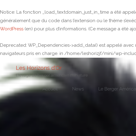
Notice
: La fonction _load_textdomain_just_in_time a été appe
généralement que du code dans l’extension ou le thème s’exécu
WordPress
(en) pour plus d’informations. (Ce message a été ajou
Deprecated
: WP_Dependencies->add_data() est appelé avec 
navigateurs pris en charge. in
/home/leshorizjf/mini/wp-inclu
Les Horizons d'Or
Elevage de berger américain miniature
Accueil
News
Le Berger América
Skip
to
content