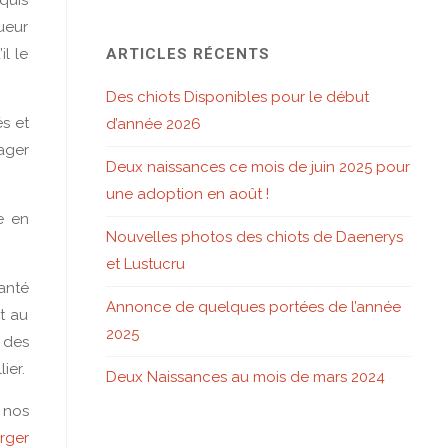
oueur
l le
ARTICLES RÉCENTS
Des chiots Disponibles pour le début
és et
d’année 2026
ager
Deux naissances ce mois de juin 2025 pour
une adoption en août !
e en
Nouvelles photos des chiots de Daenerys
et Lustucru
anté
Annonce de quelques portées de l’année
t au
2025
 des
ier.
Deux Naissances au mois de mars 2024
 nos
rger