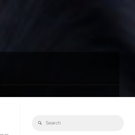
Sear
Search
for:
quis