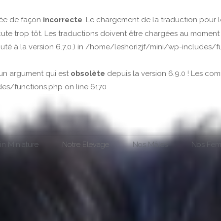
lée de façon
incorrecte
. Le chargement de la traduction pour
te trop tôt. Les traductions doivent être chargées au moment 
té à la version 6.7.0.) in
/home/leshorizjf/mini/wp-includes/f
un argument qui est
obsolète
depuis la version 6.9.0 ! Les com
des/functions.php
on line
6170
in Miniature
Notre Elevage
Nos Mâles
Nos Fem