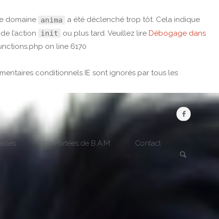
 le domaine
a été déclenché trop tôt. Cela indique
anima
de l’action
ou plus tard. Veuillez lire
Débogage dans
init
unctions.php
on line
6170
mentaires conditionnels IE sont ignorés par tous les
Search
elles
Nos Portées de B.A.M.
Contact