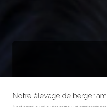
Notre élevage de berger amé
Ayant grandi au milieu des animaux et passionnés depu