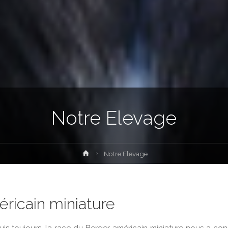
Notre Elevage
Home
Notre Elevage
ricain miniature
is toujours, la race du Berger américain miniature nous a con