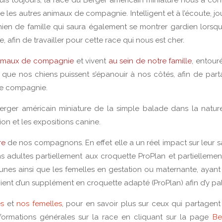
ue les autres animaux de compagnie. Intelligent et à l’écoute, j
hien de famille qui saura également se montrer gardien lorsqu’i
e, afin de travailler pour cette race qui nous est cher.
imaux de compagnie
et vivent
au sein de notre famille
, entour
s que nos chiens puissent s’épanouir à nos côtés, afin de part
 de compagnie.
rger américain miniature de la simple balade dans la natur
tion et les expositions canine.
re
de nos compagnons. En effet elle a un réel impact sur leur s
s adultes partiellement aux croquette ProPlan et partiellemen
eunes ainsi que les femelles en gestation ou maternante, ayant
cient d’un supplément en croquette adapté (ProPlan) afin d’y pall
s
et
nos femelles
, pour en savoir plus sur ceux qui partagent
formations générales sur la race en cliquant sur la page
Be