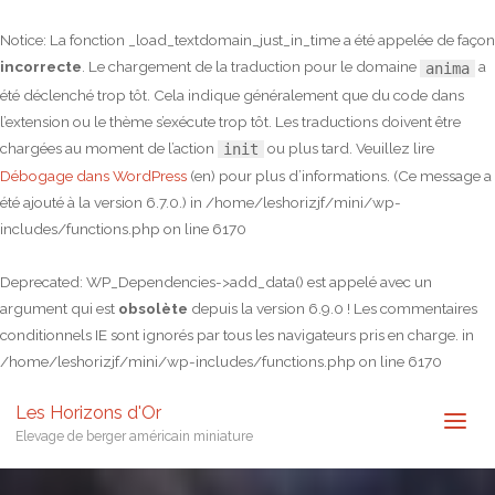
Notice
: La fonction _load_textdomain_just_in_time a été appelée de façon
incorrecte
. Le chargement de la traduction pour le domaine
a
anima
été déclenché trop tôt. Cela indique généralement que du code dans
l’extension ou le thème s’exécute trop tôt. Les traductions doivent être
chargées au moment de l’action
ou plus tard. Veuillez lire
init
Débogage dans WordPress
(en) pour plus d’informations. (Ce message a
été ajouté à la version 6.7.0.) in
/home/leshorizjf/mini/wp-
includes/functions.php
on line
6170
Deprecated
: WP_Dependencies->add_data() est appelé avec un
argument qui est
obsolète
depuis la version 6.9.0 ! Les commentaires
conditionnels IE sont ignorés par tous les navigateurs pris en charge. in
/home/leshorizjf/mini/wp-includes/functions.php
on line
6170
Les Horizons d'Or
Elevage de berger américain miniature