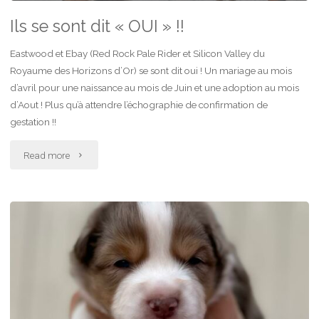
Ils se sont dit « OUI » !!
Eastwood et Ebay (Red Rock Pale Rider et Silicon Valley du
Royaume des Horizons d’Or) se sont dit oui ! Un mariage au mois
d’avril pour une naissance au mois de Juin et une adoption au mois
d’Aout ! Plus qu’à attendre l’échographie de confirmation de
gestation !!
"Ils
Read more
se
sont
dit
« OUI »
!!"